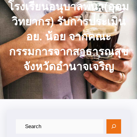
โรงเรียนอนุบาลพนา(อุดม
วิทยากร) รับการประเมิน
อย. น้อย จากคณะ
กรรมการจากสาธารณสุข
จังหวัดอำนาจเจริญ
ค้
น