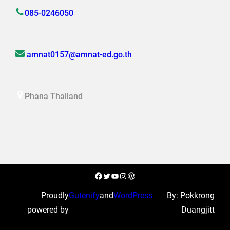
085-0246050
amnat0157@amnat-ed.go.th
Phana Thailand
Facebook
Twitter
YouTube
Instagram
WordPress
Proudly
Gutenify
and
WordPress
By: Pokkrong
powered by
Duangjitt