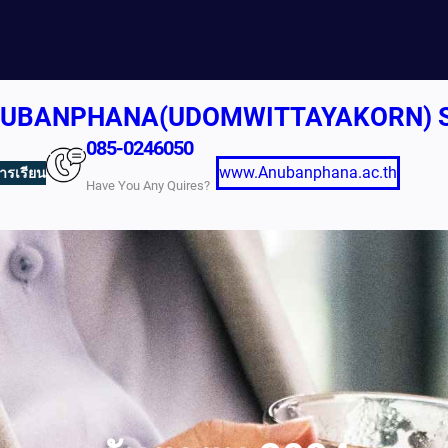
) ANUBANPHANA(UDOMWITTAYAKORN)
085-0246050
www.Anubanphana.ac.th
ารเรียน
Have You Any Quires?