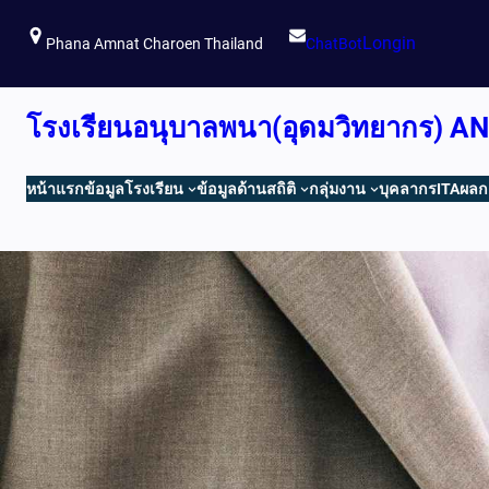
ข้าม
Longin
ไป
Phana Amnat Charoen Thailand
ChatBot
ยัง
เนื้อหา
โรงเรียนอนุบาลพนา(อุดมวิทยากร
หน้าแรก
ข้อมูลโรงเรียน
ข้อมูลด้านสถิติ
กลุ่มงาน
บุคลากร
ITA
ผลก