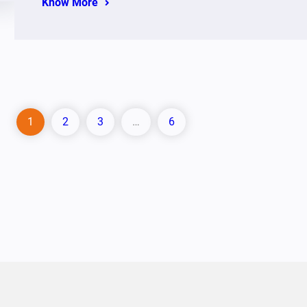
Know More
1
2
3
…
6