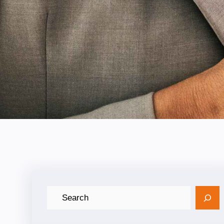
ค้
น
ห