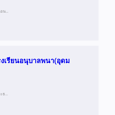
ยนอน…
รงเรียนอนุบาลพนา(อุดม
ประธ…