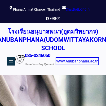
ข้าม
Longin
ไป
Phana Amnat Charoen Thailand
ChatBot
ยัง
Facebook
Instagram
YouTube
X
เนื้อหา
โรงเรียนอนุบาลพนา(อุดมวิทยากร)
ANUBANPHANA(UDOMWITTAYAKORN
SCHOOL
085-0246050
www.Anubanphana.ac.th
Have You Any Quires?