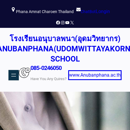
ข้าม
Longin
ไป
Phana Amnat Charoen Thailand
ChatBot
ยัง
Facebook
Instagram
YouTube
X
เนื้อหา
โรงเรียนอนุบาลพนา(อุดมวิทยากร)
ANUBANPHANA(UDOMWITTAYAKORN
SCHOOL
085-0246050
www.Anubanphana.ac.th
Have You Any Quires?