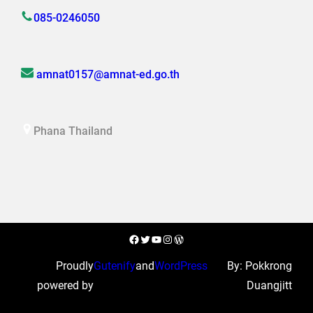
085-0246050
amnat0157@amnat-ed.go.th
Phana Thailand
Facebook
Twitter
YouTube
Instagram
WordPress
Proudly
Gutenify
and
WordPress
By: Pokkrong
powered by
Duangjitt