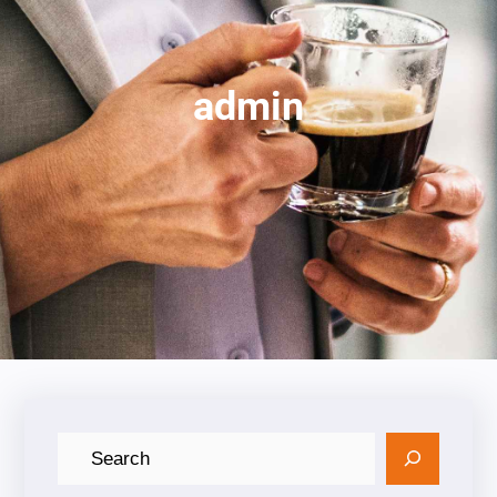
admin
ค้
น