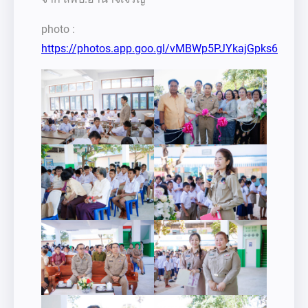
photo :
https://photos.app.goo.gl/vMBWp5PJYkajGpks6