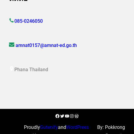
085-0246050
amnat0157@amnat-ed.go.th
Phana Thailand
Facebook
Twitter
YouTube
Instagram
WordPress
Proudly
Gutenify
and
WordPress
By: Pokkrong