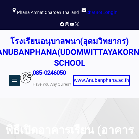
ข้าม
Longin
ไป
Phana Amnat Charoen Thailand
ChatBot
ยัง
Facebook
Instagram
YouTube
X
เนื้อหา
โรงเรียนอนุบาลพนา(อุดมวิทยากร)
ANUBANPHANA(UDOMWITTAYAKORN
SCHOOL
085-0246050
www.Anubanphana.ac.th
Have You Any Quires?
พิธีเปิดอาคารเรียน (อาคาร