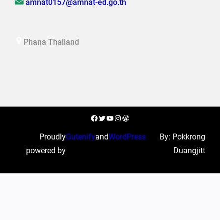
amnat0157@amnat-ed.go.th
Phana Thailand
Facebook
Twitter
YouTube
Instagram
WordPress
Proudly
Gutenify
and
WordPress
By: Pokkrong
powered by
Duangjitt