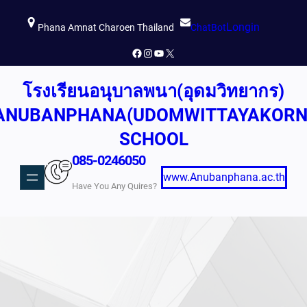
ข้าม
Longin
ไป
Phana Amnat Charoen Thailand
ChatBot
ยัง
Facebook
Instagram
YouTube
X
เนื้อหา
โรงเรียนอนุบาลพนา(อุดมวิทยากร)
ANUBANPHANA(UDOMWITTAYAKORN
SCHOOL
085-0246050
www.Anubanphana.ac.th
Have You Any Quires?