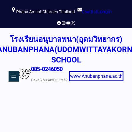
ข้าม
Longin
ไป
Phana Amnat Charoen Thailand
ChatBot
ยัง
Facebook
Instagram
YouTube
X
เนื้อหา
โรงเรียนอนุบาลพนา(อุดมวิทยากร)
ANUBANPHANA(UDOMWITTAYAKORN
SCHOOL
085-0246050
www.Anubanphana.ac.th
Have You Any Quires?