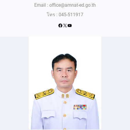
Email : office@amnat-ed.go.th
โทร : 045-511917
Facebook
X
YouTube