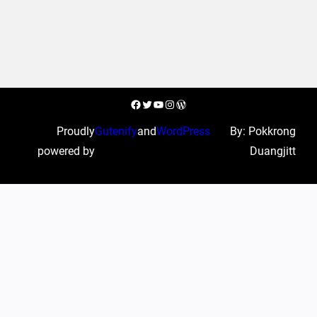
Facebook
Twitter
YouTube
Instagram
WordPress
Proudly
Gutenify
and
WordPress
By: Pokkrong
powered by
Duangjitt