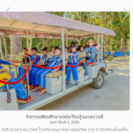
ขอขอบพระคุณภาพภ่ายจาก ครูปกครอง :
https://photos.app.goo.gl/F8EjFz5otcxsFTUo6 photo :
https://photos.app.goo.gl/XpLc3ftWAdwLYX2V8 ————————————————
เดินรณรงค์เชิญชวนไปใช้สิทธิเลือกตั้ง
กุมภาพันธ์ 2, 2026
วันที่ 8 มกราคม 2569 โรงเรียนอนุบาลพนา(อุดมวิทยากร)นำนักเรียนและคณะครู