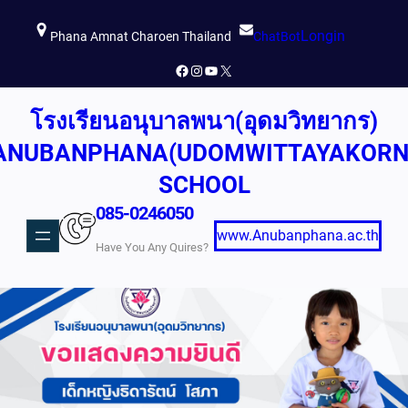
ข้าม
Longin
ไป
Phana Amnat Charoen Thailand
ChatBot
ยัง
Facebook
Instagram
YouTube
X
เนื้อหา
โรงเรียนอนุบาลพนา(อุดมวิทยากร)
ANUBANPHANA(UDOMWITTAYAKORN
SCHOOL
085-0246050
www.Anubanphana.ac.th
Have You Any Quires?